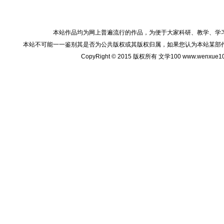
本站作品均为网上普遍流行的作品，为便于大家科研、教学、学
本站不可能一一鉴别其是否为公共版权或其版权归属，如果您认为本站某部
CopyRight © 2015 版权所有 文学100 www.wenxu