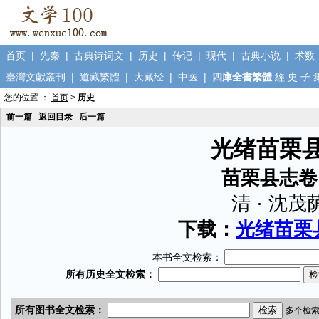
首页
|
先秦
|
古典诗词文
|
历史
|
传记
|
现代
|
古典小说
|
术数
臺灣文獻叢刊
|
道藏繁體
|
大藏经
|
中医
|
四庫全書繁體
經
史
子
您的位置 ：
首页
>
历史
前一篇
返回目录
后一篇
光绪苗栗
苗栗县志卷
清 · 沈茂
下载：
光绪苗栗县
本书全文检索：