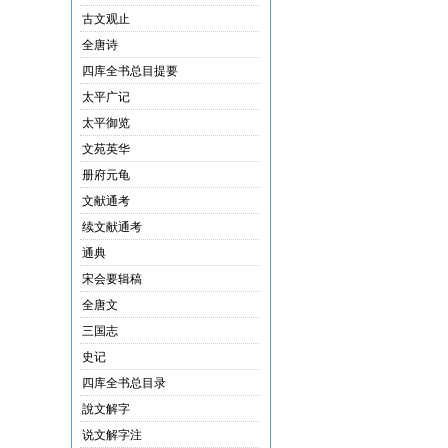
古文观止
全唐诗
四库全书总目提要
太平广记
太平御览
文苑英华
册府元龟
文献通考
续文献通考
通典
宋会要辑稿
全唐文
三国志
史记
四库全书总目录
說文解字
说文解字注