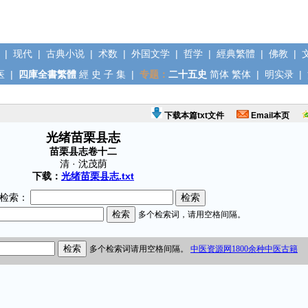
|
现代
|
古典小说
|
术数
|
外国文学
|
哲学
|
經典繁體
|
佛教
|
医
|
四庫全書繁體
經
史
子
集
|
专题：
二十五史
简体
繁体
|
明实录
|
下载本篇txt文件
Email本页
光绪苗栗县志
苗栗县志卷十二
清 · 沈茂荫
下载：
光绪苗栗县志.txt
检索：