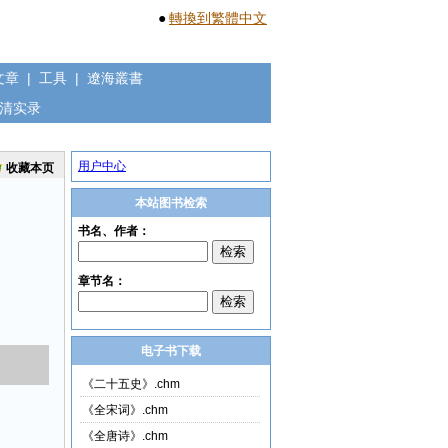
●
轉換到繁體中文
文章
|
工具
|
遼海叢書
清实录
用户中心
收藏本页
本站图书检索
电子书下载
《二十五史》.chm
《全宋词》.chm
《全唐诗》.chm