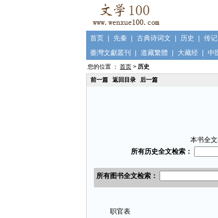
首页
|
先秦
|
古典诗词文
|
历史
|
传记
臺灣文獻叢刊
|
道藏繁體
|
大藏经
|
中
您的位置 ：
首页
>
历史
前一篇
返回目录
后一篇
本书全文
职官表