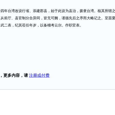
年台湾改设行省、添建郡县，始于此设为县治，拨隶台湾。核其所辖
其从前厅、县官制分合异同，皆无可阙，谨循先后之序而大略记之。至苗
、武二表，纪其莅任年岁，以备稽考云尔。作职官表。
，更多内容，请
注册或付费