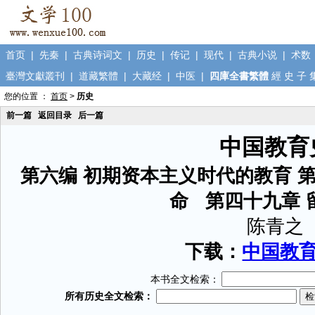
首页
|
先秦
|
古典诗词文
|
历史
|
传记
|
现代
|
古典小说
|
术数
臺灣文獻叢刊
|
道藏繁體
|
大藏经
|
中医
|
四庫全書繁體
經
史
子
您的位置 ：
首页
>
历史
前一篇
返回目录
后一篇
中国教育
第六编 初期资本主义时代的教育 
命 第四十九章 
陈青之
下载：
中国教育史
本书全文检索：