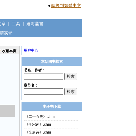
●
轉換到繁體中文
文章
|
工具
|
遼海叢書
清实录
用户中心
收藏本页
本站图书检索
电子书下载
《二十五史》.chm
《全宋词》.chm
《全唐诗》.chm