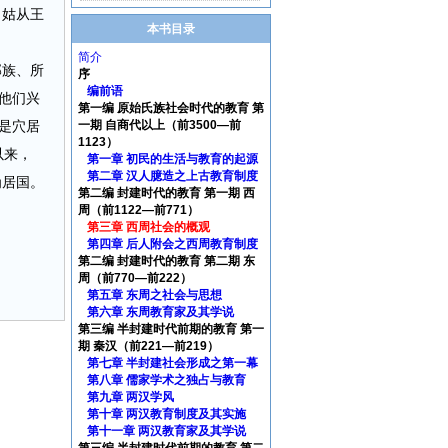
，姑从王
本书目录
简介
部族、所
序
编前语
他们兴
第一编 原始氏族社会时代的教育 第
是穴居
一期 自商代以上（前3500—前
1123）
以来，
第一章 初民的生活与教育的起源
第二章 汉人臆造之上古教育制度
为居国。
第二编 封建时代的教育 第一期 西
周（前1122—前771）
第三章 西周社会的概观
第四章 后人附会之西周教育制度
第二编 封建时代的教育 第二期 东
周（前770—前222）
第五章 东周之社会与思想
第六章 东周教育家及其学说
第三编 半封建时代前期的教育 第一
期 秦汉（前221—前219）
第七章 半封建社会形成之第一幕
第八章 儒家学术之独占与教育
第九章 两汉学风
第十章 两汉教育制度及其实施
第十一章 两汉教育家及其学说