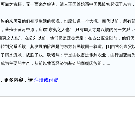
靠之古籍，无一西来之痕迹。清人王国维始谓中国民族实起源于东方
的来历及他们初期生活的状况，也应知道一个大概。商代以前，所有
，蕃殖于黄河中原，所谓“东夷之人也”。只有周人才是汉族的另一支派，
西夷之人也”。在公刘以前，他们仍是迁徙无常；在古公亶父以前，他们仍
转到父系氏族，其发展的阶段是与东方各民族同一轨道。[1]自古公亶父
垦了渭水流域，战胜了戎、狄诸属；于是由牧畜进步到农业，由行国变而
为主要的生产，从前以牧畜经济为基础的商朝氏族组 ......
，更多内容，请
注册或付费