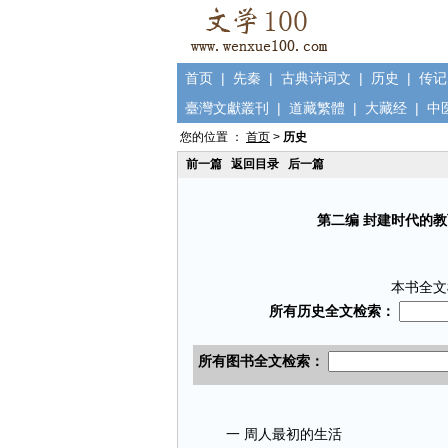
首页
|
先秦
|
古典诗词文
|
历史
|
传记
臺灣文獻叢刊
|
道藏繁體
|
大藏经
|
中
您的位置 ：
首页
>
历史
前一篇
返回目录
后一篇
第二编 封建时代的教
本书全文
一 周人最初的生活