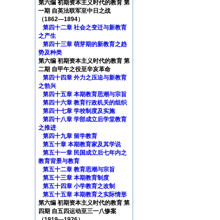
第六编 初期资本主义时代的教育 第
一期 自英法联军至中日之战
（1862—1894）
第四十二章 社会之变迁与新教育
之产生
第四十三章 萌芽期的新教育之趋
势及种类
第六编 初期资本主义时代的教育 第
二期 自甲午之役至辛亥革命
第四十四章 外力之压迫与新教育
之勃兴
第四十五章 本期教育思潮与宗旨
第四十六章 教育行政机关的组织
第四十七章 学校制度及实施
第四十八章 学部成立后学堂教育
之推进
第四十九章 留学教育
第五十章 本期教育家及其学说
第五十一章 民国成立后七年内之
教育背景与教育
第五十二章 教育思潮与宗旨
第五十三章 本期教育制度
第五十四章 小学教育之改制
第五十五章 本期教育之实际情形
第六编 初期资本主义时代的教育 第
四期 自五四运动至三一八惨案
（1919—1926）