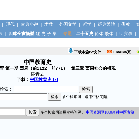
|
现代
|
古典小说
|
术数
|
外国文学
|
哲学
|
經典繁體
|
佛教
|
医
|
四庫全書繁體
經
史
子
集
|
专题：
二十五史
简体
繁体
|
明实录
|
下载本篇txt文件
Email本页
中国教育史
育 第一期 西周（前1122—前771） 第三章 西周社会的概观
陈青之
下载：
中国教育史.txt
检索：