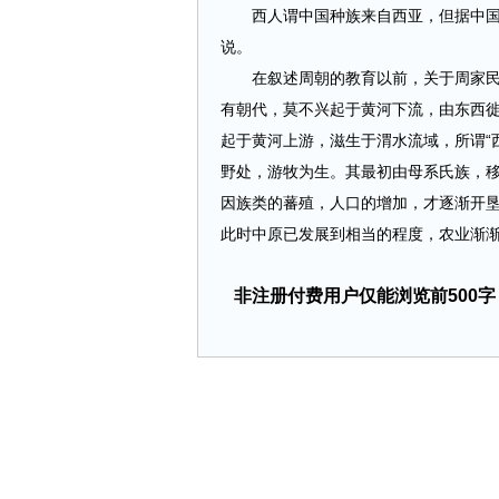
西人谓中国种族来自西亚，但据中国可
说。
在叙述周朝的教育以前，关于周家民族
有朝代，莫不兴起于黄河下流，由东西徙
起于黄河上游，滋生于渭水流域，所谓“
野处，游牧为生。其最初由母系氏族，移
因族类的蕃殖，人口的增加，才逐渐开
此时中原已发展到相当的程度，农业渐渐成
非注册付费用户仅能浏览前500字