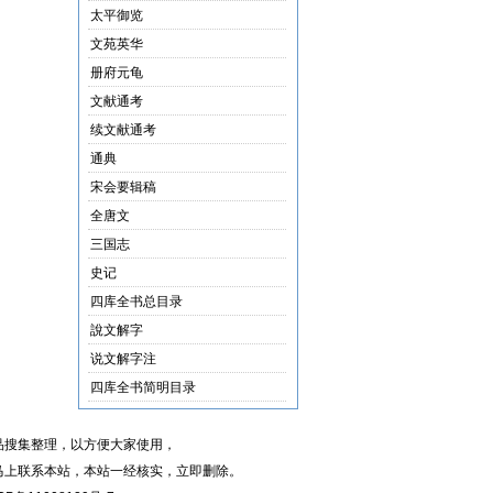
太平御览
文苑英华
册府元龟
文献通考
续文献通考
通典
宋会要辑稿
全唐文
三国志
史记
四库全书总目录
說文解字
说文解字注
四库全书简明目录
品搜集整理，以方便大家使用，
马上联系本站，本站一经核实，立即删除。