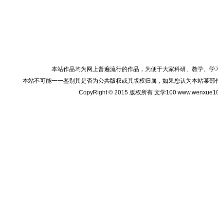
本站作品均为网上普遍流行的作品，为便于大家科研、教学、学
本站不可能一一鉴别其是否为公共版权或其版权归属，如果您认为本站某部
CopyRight © 2015 版权所有 文学100 www.wenxu