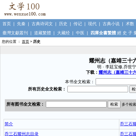
首页
|
先秦
|
古典诗词文
|
历史
|
传记
|
现代
|
古典小说
|
术数
臺灣文獻叢刊
|
道藏繁體
|
大藏经
|
中医
|
四庫全書繁體
經
史
子
您的位置 ：
首页
>
历史
耀州志（嘉靖三十
明 · 李廷宝修,乔世
下载：
耀州志（嘉靖三十六年
本书全文检索：
简介
乔三石
乔三石耀州志目录
乔三石