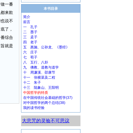
产做一番
本书目录
也都来欺
简介
间也说不
前言
一 孔子
着底了，
二 墨子
一番综合
三 孟子
四 老子
宗旨就是
五 惠施、公孙龙、《墨经》
六 庄子
七 荀子
八 五行、八卦
九 佛教、道教与道学
十 周濂溪、邵康节
十一 张横渠及二程
十二 朱子
十三 陆象山、王阳明
中国哲学的特质
在中国传统社会基础的哲学(37)
对中国哲学的两个总结(38)
我的读书经验
大悲咒的灵验不可思议