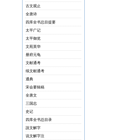
古文观止
全唐诗
四库全书总目提要
太平广记
太平御览
文苑英华
册府元龟
文献通考
续文献通考
通典
宋会要辑稿
全唐文
三国志
史记
四库全书总目录
說文解字
说文解字注