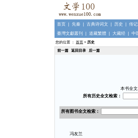
首页
|
先秦
|
古典诗词文
|
历史
|
传记
臺灣文獻叢刊
|
道藏繁體
|
大藏经
|
中
您的位置 ：
首页
>
历史
前一篇
返回目录
后一篇
本书全文
冯友兰