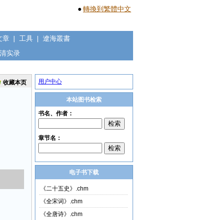
●
轉換到繁體中文
文章
|
工具
|
遼海叢書
清实录
用户中心
收藏本页
本站图书检索
电子书下载
《二十五史》.chm
《全宋词》.chm
《全唐诗》.chm