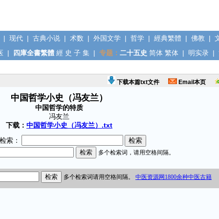
|
现代
|
古典小说
|
术数
|
外国文学
|
哲学
|
經典繁體
|
佛教
|
医
|
四庫全書繁體
經
史
子
集
|
专题：
二十五史
简体
繁体
|
明实录
|
下载本篇txt文件
Email本页
中国哲学小史（冯友兰）
中国哲学的特质
冯友兰
下载：
中国哲学小史（冯友兰）.txt
检索：