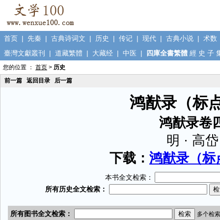
首页
|
先秦
|
古典诗词文
|
历史
|
传记
|
现代
|
古典小说
|
术数
臺灣文獻叢刊
|
道藏繁體
|
大藏经
|
中医
|
四庫全書繁體
經
史
子
您的位置 ：
首页
>
历史
前一篇
返回目录
后一篇
鸿猷录（标
鸿猷录卷
明 · 高岱
下载：
鸿猷录（标点
本书全文检索：