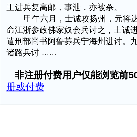
王进兵复高邮，事泄，亦被杀。
甲午六月，士诚攻扬州，元将达
命江浙参政佛家奴会兵讨之，士诚
遣刑部尚书阿鲁募兵宁海州进讨。
诸路兵讨 ......
非注册付费用户仅能浏览前50
册或付费