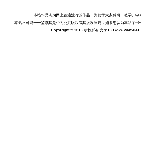
本站作品均为网上普遍流行的作品，为便于大家科研、教学、学
本站不可能一一鉴别其是否为公共版权或其版权归属，如果您认为本站某部
CopyRight © 2015 版权所有 文学100 www.wenxu