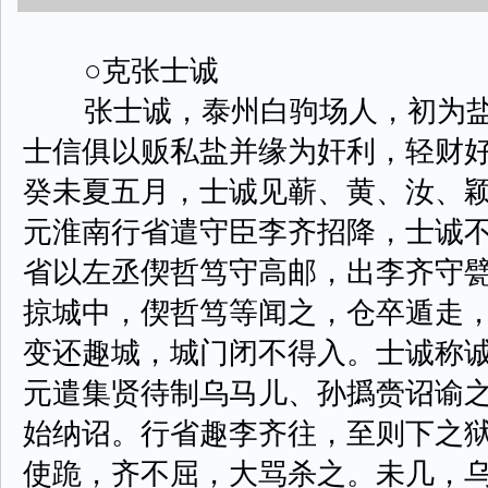
○克张士诚
张士诚，泰州白驹场人，初为盐
士信俱以贩私盐并缘为奸利，轻财
癸未夏五月，士诚见蕲、黄、汝、
元淮南行省遣守臣李齐招降，士诚
省以左丞偰哲笃守高邮，出李齐守
掠城中，偰哲笃等闻之，仓卒遁走
变还趣城，城门闭不得入。士诚称
元遣集贤待制乌马儿、孙撝赍诏谕
始纳诏。行省趣李齐往，至则下之
使跪，齐不屈，大骂杀之。未几，