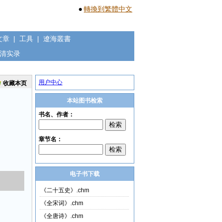
●
轉換到繁體中文
文章
|
工具
|
遼海叢書
清实录
用户中心
收藏本页
本站图书检索
电子书下载
《二十五史》.chm
《全宋词》.chm
《全唐诗》.chm