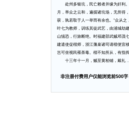
处州多银坑，民亡赖者并缘为奸利。正
月，率众之云和，遍掘诸坑场，无所得，
获，孰若取于人一举而有余也。”众从之
叶七为教师，训练其徒武艺，由浦城劫
山惴恐，行旅断绝。时福建邵武贼邓茂
建遣使促楷师，浙江藩臬诸司请楷便宜
岂可坐视民罹荼毒。楷不知所从，有指
十三年十一月，贼至黄柏铺，戴礼 ....
非注册付费用户仅能浏览前500字