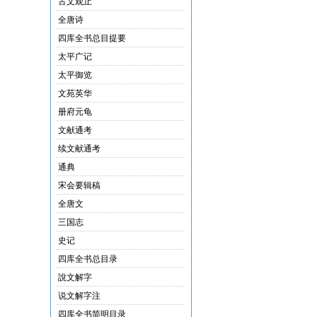
古文观止
全唐诗
四库全书总目提要
太平广记
太平御览
文苑英华
册府元龟
文献通考
续文献通考
通典
宋会要辑稿
全唐文
三国志
史记
四库全书总目录
說文解字
说文解字注
四库全书简明目录