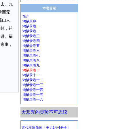
弃去。九
本书目录
劳而无
简介
葛山人
鸿猷录序
鸿猷录卷一
盘岭，铅
鸿猷录卷二
敢进。福
鸿猷录卷三
鸿猷录卷四
国家事，
鸿猷录卷五
鸿猷录卷六
鸿猷录卷七
鸿猷录卷八
鸿猷录卷九
鸿猷录卷十
鸿猷录十一
鸿猷录卷十二
鸿猷录卷十三
鸿猷录卷十四
鸿猷录卷十五
鸿猷录卷十六
大悲咒的灵验不可思议