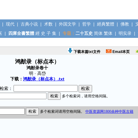
|
现代
|
古典小说
|
术数
|
外国文学
|
哲学
|
經典繁體
|
佛教
|
医
|
四庫全書繁體
經
史
子
集
|
专题：
二十五史
简体
繁体
|
明实录
|
下载本篇txt文件
Email本页
鸿猷录（标点本）
鸿猷录卷十
明 · 高岱
下载：
鸿猷录（标点本）.txt
检索：