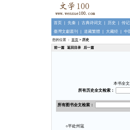
首页
|
先秦
|
古典诗词文
|
历史
|
传记
臺灣文獻叢刊
|
道藏繁體
|
大藏经
|
中
您的位置 ：
首页
>
历史
前一篇
返回目录
后一篇
本书全文
○平处州寇