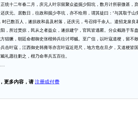
统十二年春二月，庆元人叶宗留聚众盗掘少阳坑，数月计所获微甚，
还庆元。居数日，往政和掘少亭坑，亦不给用，谓其徒曰：“与其取于山
，时已数百人，遂掠政和县及村落，还庆元，号召得千余人。遣招龙泉良
建阳，所过焚掠，民从之者益众，遂掠建宁，官民皆逃匿。分众截路于车
七方猖獗，朝廷命都御史张楷帅兵往讨邓贼。至广信，以叶寇道梗，留不
移兵击叶寇，江西御史韩雍等亦言叶寇近咫尺，地方危在旦夕，又道梗皆
挥戴礼愿往剿之，楷乃命率兵五百往。
..
，更多内容，请
注册或付费