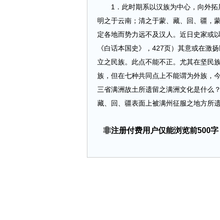
1．此时期系以汉族为中心，向外拓展之
明之于云南；清之于蒙、藏、回、疆，
定各地而势力远不及汉人。近日史家或以
《白话本国史》，427页）其意或在激
立之民族。此点不能不正。尤其在坚民
族，但在七种共同点上不能谓为外族，
三省满洲故土所遗留之满洲文化是什么
藏、回、疆表面上被满州征服之地方所遗留之
非注册付费用户仅能浏览前500字