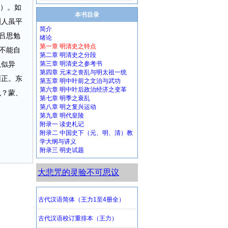
年）。如
本书目录
洲人虽平
简介
吕思勉
绪论
第一章 明清史之特点
不能自
第二章 明清史之分段
虽似异
第三章 明清史之参考书
第四章 元末之丧乱与明太祖一统
纠正。东
第五章 明中叶前之文治与武功
第六章 明中叶后政治经济之变革
么？蒙、
第七章 明季之衰乱
第八章 明之复兴运动
第九章 明代皇陵
附录一 读史札记
附录二 中国史下（元、明、清）教
学大纲与讲义
附录三 明史试题
大悲咒的灵验不可思议