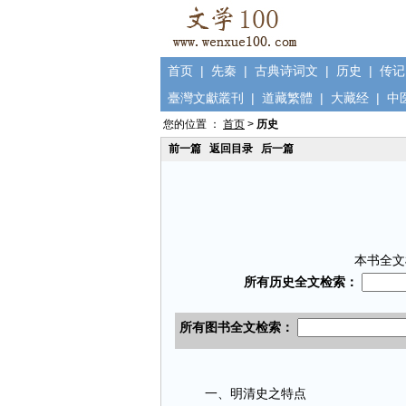
首页
|
先秦
|
古典诗词文
|
历史
|
传记
臺灣文獻叢刊
|
道藏繁體
|
大藏经
|
中
您的位置 ：
首页
>
历史
前一篇
返回目录
后一篇
本书全文
一、明清史之特点