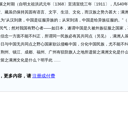
时期（自明太祖洪武元年〔1368〕至清宣统三年〔1911〕，凡540
蒙、藏虽仍保持其固有语言、文字、生活、文化，而汉族之势力甚大；满
为“从汉到唐，中国是征服异族的；从宋到清，中国是给异族征服的。”（
扬民气；然对我国有野心者——如日本，遂谓中国是久被外族征服之国家，
族信念一方面不能不纠正，所谓同一民族必有其共同点（另见），满洲人
今日与中国无共同点之野心国家欲以侵略中国，分化中国民族，尤不能不
？荆州、镇江、成都、福州、广州有驻防旗人之地所遗留之满洲文化是什
满洲文化是什么？明乎此 ......
，更多内容，请
注册或付费