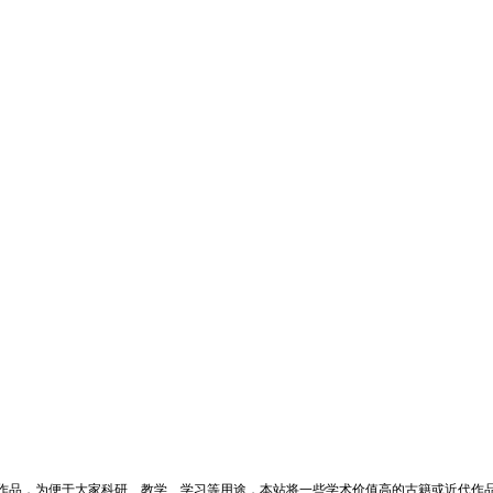
作品，为便于大家科研、教学、学习等用途，本站将一些学术价值高的古籍或近代作