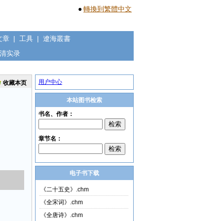
●
轉換到繁體中文
文章
|
工具
|
遼海叢書
清实录
用户中心
收藏本页
本站图书检索
电子书下载
《二十五史》.chm
《全宋词》.chm
《全唐诗》.chm