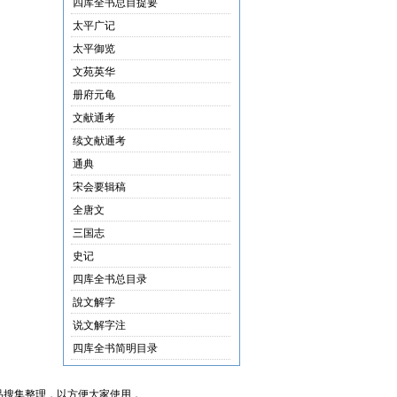
四库全书总目提要
太平广记
太平御览
文苑英华
册府元龟
文献通考
续文献通考
通典
宋会要辑稿
全唐文
三国志
史记
四库全书总目录
說文解字
说文解字注
四库全书简明目录
品搜集整理，以方便大家使用，