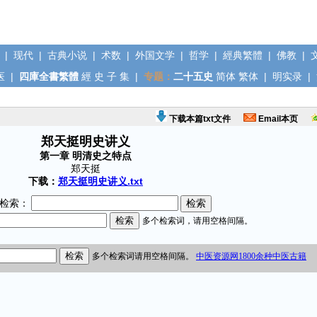
|
现代
|
古典小说
|
术数
|
外国文学
|
哲学
|
經典繁體
|
佛教
|
医
|
四庫全書繁體
經
史
子
集
|
专题：
二十五史
简体
繁体
|
明实录
|
下载本篇txt文件
Email本页
郑天挺明史讲义
第一章 明清史之特点
郑天挺
下载：
郑天挺明史讲义.txt
检索：