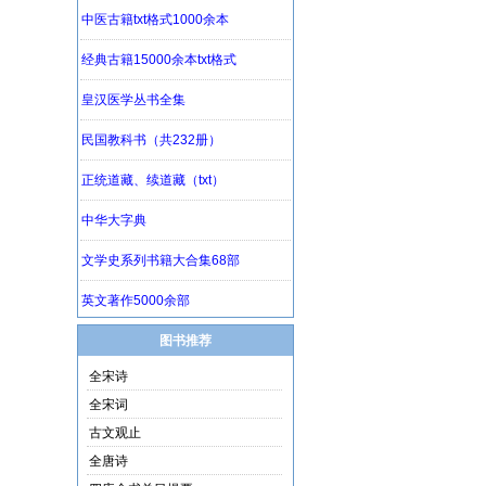
图书推荐
全宋诗
全宋词
古文观止
全唐诗