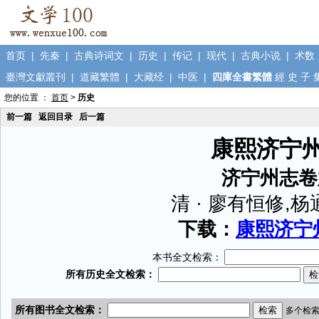
首页
|
先秦
|
古典诗词文
|
历史
|
传记
|
现代
|
古典小说
|
术数
臺灣文獻叢刊
|
道藏繁體
|
大藏经
|
中医
|
四庫全書繁體
經
史
子
您的位置 ：
首页
>
历史
前一篇
返回目录
后一篇
康熙济宁
济宁州志卷
清 · 廖有恒修,
下载：
康熙济宁州
本书全文检索：