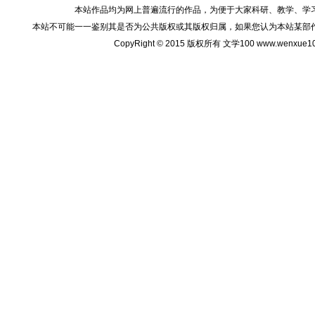
本站作品均为网上普遍流行的作品，为便于大家科研、教学、学
本站不可能一一鉴别其是否为公共版权或其版权归属，如果您认为本站某部
CopyRight © 2015 版权所有 文学100 www.wenxu