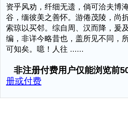
资乎风劝，纤细无遗，倘可洽夫博
谷，缅彼美之善怀。游倦茂陵，尚
索琼以买邻。综自周、汉而降，爰
编，非详今略昔也，盖所见不同，
可知矣。噫！人往 ......
非注册付费用户仅能浏览前50
册或付费