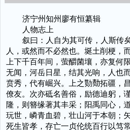
济宁州知州廖有恒纂辑
人物志上
叙曰：人自为其可传，人斯传矣
人，或然而不必然也。埏土削梗，
上下千百年间，萤釂菌壤，亦复何
无闻，河岳日星，结其光响，人也
贲秀，代有崛兴。上之勚𪟝拓疆，
僚友。次亦砥名善俗，励德迪躬，
隆，则簪缘著其丰采；阳禹同心，
玩世，嶙青血碧，壮山河于本朝；
死生皆孝，存亡一贞伦统百行以笃