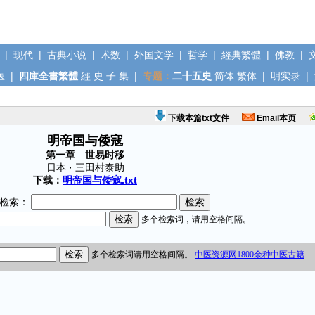
|
现代
|
古典小说
|
术数
|
外国文学
|
哲学
|
經典繁體
|
佛教
|
医
|
四庫全書繁體
經
史
子
集
|
专题：
二十五史
简体
繁体
|
明实录
|
下载本篇txt文件
Email本页
明帝国与倭寇
第一章 世易时移
日本 · 三田村泰助
下载：
明帝国与倭寇.txt
检索：