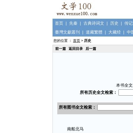
首页
|
先秦
|
古典诗词文
|
历史
|
传记
臺灣文獻叢刊
|
道藏繁體
|
大藏经
|
中
您的位置 ：
首页
>
历史
前一篇
返回目录
后一篇
本书全文
南船北马