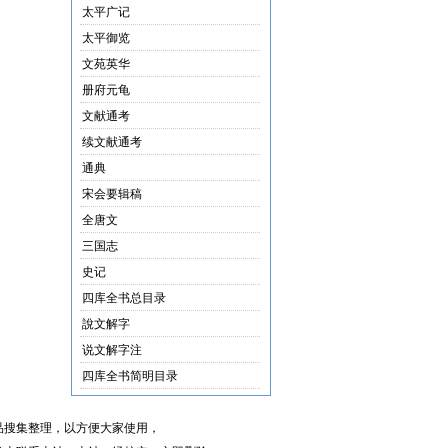
太平广记
太平御览
文苑英华
册府元龟
文献通考
续文献通考
通典
宋会要辑稿
全唐文
三国志
史记
四库全书总目录
說文解字
说文解字注
四库全书简明目录
品搜集整理，以方便大家使用，