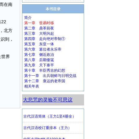
而在南
本书目录
简介
22
第一章 世易时移
第二章 鼎革前夜
，北方
第三章 大明兴起
认识到，
第四章 走向绝对帝制①
第五章 东亚一体
第六章 篡位者永乐帝
第七章 侧近政治
上世界
第八章 后期倭寇
第九章 天下泰平
第十章 丰臣秀吉的幻想
第十一章 出兵朝鲜与日明交战
第十二章 衰运的老帝国
相关年表
大悲咒的灵验不可思议