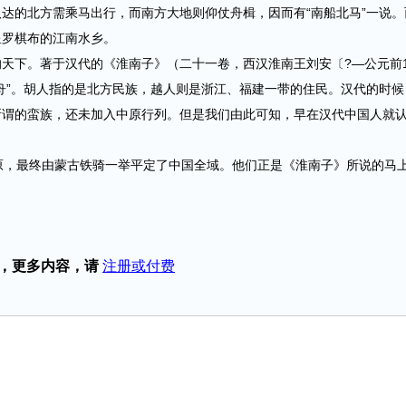
的北方需乘马出行，而南方大地则仰仗舟楫，因而有“南船北马”一说。
星罗棋布的江南水乡。
下。著于汉代的《淮南子》（二十一卷，西汉淮南王刘安〔?—公元前1
舟”。胡人指的是北方民族，越人则是浙江、福建一带的住民。汉代的时候
所谓的蛮族，还未加入中原行列。但是我们由此可知，早在汉代中国人就
，最终由蒙古铁骑一举平定了中国全域。他们正是《淮南子》所说的马
，更多内容，请
注册或付费