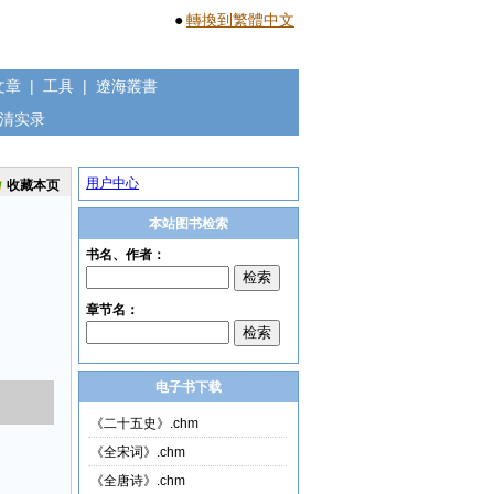
●
轉換到繁體中文
文章
|
工具
|
遼海叢書
清实录
用户中心
收藏本页
本站图书检索
电子书下载
《二十五史》.chm
《全宋词》.chm
《全唐诗》.chm