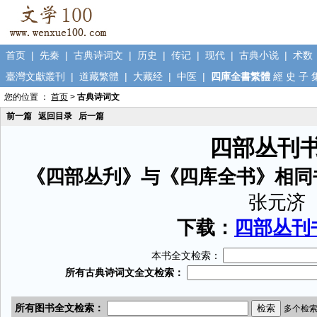
首页
|
先秦
|
古典诗词文
|
历史
|
传记
|
现代
|
古典小说
|
术数
臺灣文獻叢刊
|
道藏繁體
|
大藏经
|
中医
|
四庫全書繁體
經
史
子
您的位置 ：
首页
>
古典诗词文
前一篇
返回目录
后一篇
四部丛刊
《四部丛刋》与《四库全书》相同
张元济
下载：
四部丛刊书
本书全文检索：