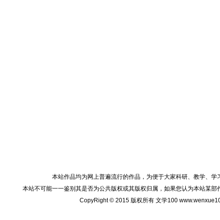
本站作品均为网上普遍流行的作品，为便于大家科研、教学、学
本站不可能一一鉴别其是否为公共版权或其版权归属，如果您认为本站某部
CopyRight © 2015 版权所有 文学100 www.wenxu