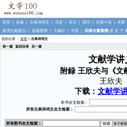
首页
|
先秦
|
古典诗词文
|
历史
|
传记
|
现代
|
古典小说
|
术数
臺灣文獻叢刊
|
道藏繁體
|
大藏经
|
中医
|
四庫全書繁體
經
史
子
您的位置 ：
首页
>
古典诗词文
前一篇
返回目录
后一篇
文献学讲
附録 王欣夫与《文
王欣夫
下载：
文献学讲义
本书全文检索：