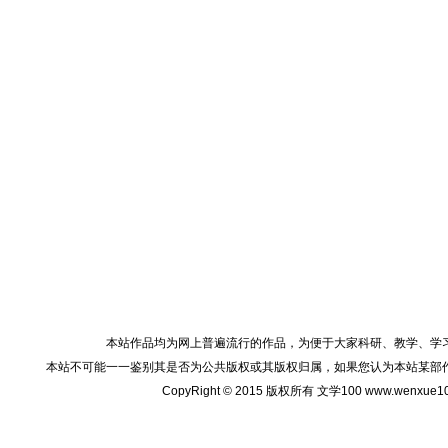
本站作品均为网上普遍流行的作品，为便于大家科研、教学、学
本站不可能一一鉴别其是否为公共版权或其版权归属，如果您认为本站某部
CopyRight © 2015 版权所有 文学100 www.wenxu