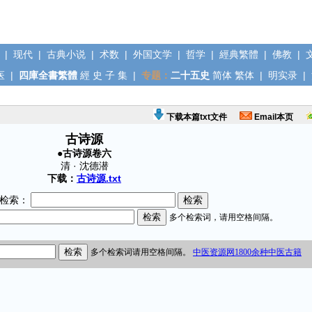
|
现代
|
古典小说
|
术数
|
外国文学
|
哲学
|
經典繁體
|
佛教
|
医
|
四庫全書繁體
經
史
子
集
|
专题：
二十五史
简体
繁体
|
明实录
|
下载本篇txt文件
Email本页
古诗源
●古诗源卷六
清 · 沈德潜
下载：
古诗源.txt
检索：