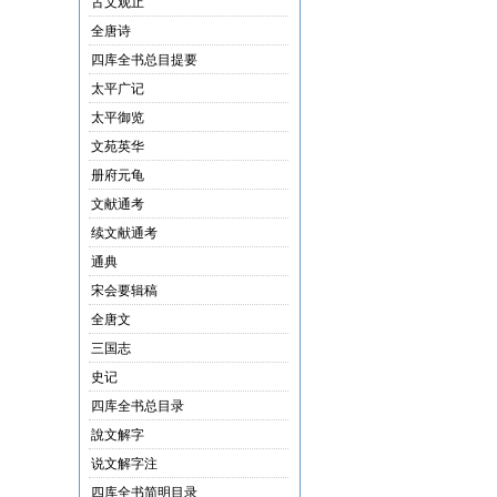
古文观止
全唐诗
四库全书总目提要
太平广记
太平御览
文苑英华
册府元龟
文献通考
续文献通考
通典
宋会要辑稿
全唐文
三国志
史记
四库全书总目录
說文解字
说文解字注
四库全书简明目录