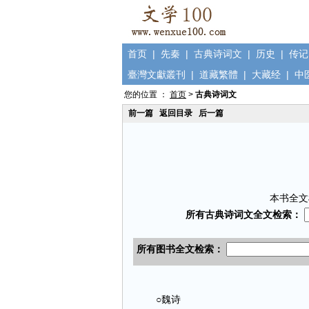
首页
|
先秦
|
古典诗词文
|
历史
|
传记
臺灣文獻叢刊
|
道藏繁體
|
大藏经
|
中
您的位置 ：
首页
>
古典诗词文
前一篇
返回目录
后一篇
本书全文
○魏诗