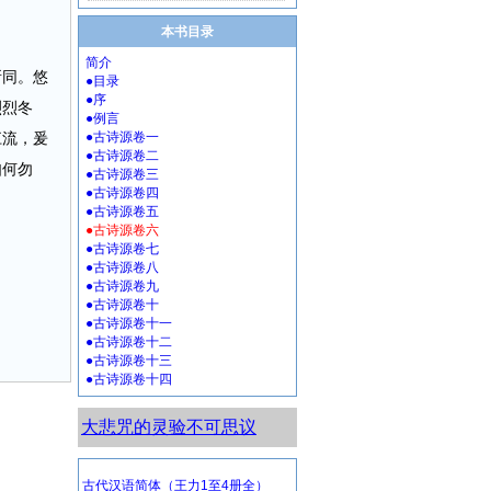
本书目录
简介
所同。悠
●目录
●序
烈烈冬
●例言
江流，爰
●古诗源卷一
●古诗源卷二
如何勿
●古诗源卷三
●古诗源卷四
●古诗源卷五
●古诗源卷六
●古诗源卷七
●古诗源卷八
●古诗源卷九
●古诗源卷十
●古诗源卷十一
●古诗源卷十二
●古诗源卷十三
●古诗源卷十四
大悲咒的灵验不可思议