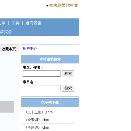
●
轉換到繁體中文
文章
|
工具
|
遼海叢書
清实录
用户中心
收藏本页
本站图书检索
电子书下载
《二十五史》.chm
《全宋词》.chm
《全唐诗》.chm