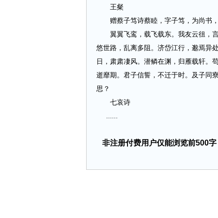
王粲
赠蔡子笃诗蔡睦，字子笃，为尚书，
翼翼飞鸾，载飞载东。我友云徂，言戾
悠世路，乱离多阻。济岱江行，邈焉异
日，肃肃凄风。潜鳞在渊，归雁载轩。
逝靡期。君子信誓，不迁于时。及子同
思？
七哀诗
......
非注册付费用户仅能浏览前500字