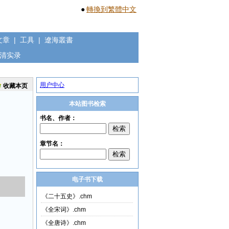
●
轉換到繁體中文
文章
|
工具
|
遼海叢書
清实录
用户中心
收藏本页
本站图书检索
电子书下载
《二十五史》.chm
《全宋词》.chm
《全唐诗》.chm