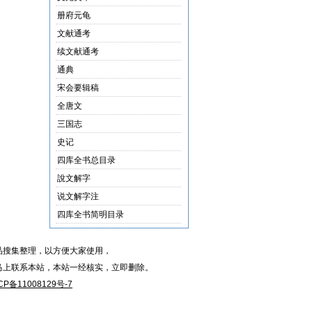
册府元龟
文献通考
续文献通考
通典
宋会要辑稿
全唐文
三国志
史记
四库全书总目录
說文解字
说文解字注
四库全书简明目录
品搜集整理，以方便大家使用，
马上联系本站，本站一经核实，立即删除。
CP备11008129号-7