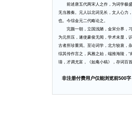
前述唐五代两宋人之作，为词学极盛之
无当雅奏。元人以北词见长，文人心力
也。今综金元二代略论之。
完颜一朝，立国浅陋，金宋分界，习尚
为元所压，遂使豪俊无闻，学术未显，
古者所珍重焉。至论词学，北方较衰，杂
综其传作言之，风雅之始，端推海陵，“
璹，才调尤富，《如庵小稿》，存词百首，
非注册付费用户仅能浏览前500字