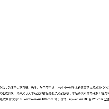
作品，为便于大家科研、教学、学习等用途，本站将一些学术价值高的古籍或近代作
其版权归属，如果您认为本站某部作品侵犯了您的版权，本站将表示非常抱歉！请您
015 版权所有 文学100 www.wenxue100.com 站长信箱：mywenxue100@126.com
沪I