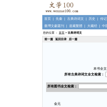
首页
|
先秦
|
古典诗词文
|
历史
|
传记
臺灣文獻叢刊
|
道藏繁體
|
大藏经
|
中
您的位置 ：
首页
>
古典诗词文
前一篇
返回目录
后一篇
本书全文
金元