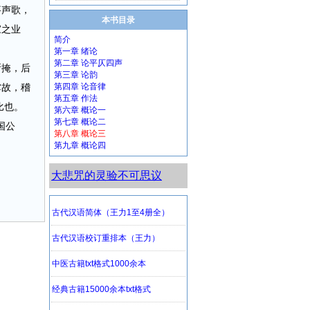
事声歌，
本书目录
家之业
简介
第一章 绪论
第二章 论平仄四声
所掩，后
第三章 论韵
掌故，稽
第四章 论音律
第五章 作法
比也。
第六章 概论一
第七章 概论二
国公
第八章 概论三
第九章 概论四
大悲咒的灵验不可思议