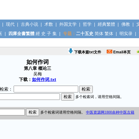
|
现代
|
古典小说
|
术数
|
外国文学
|
哲学
|
經典繁體
|
佛教
|
医
|
四庫全書繁體
經
史
子
集
|
专题：
二十五史
简体
繁体
|
明实录
|
下载本篇txt文件
Email本页
如何作词
第八章 概论三
吴梅
下载：
如何作词.txt
检索：