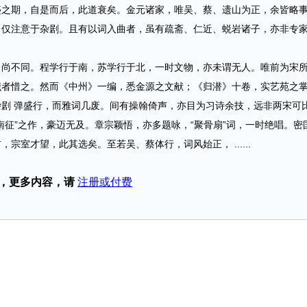
期，自是而后，此道衰矣。金元诸家，唯吴、蔡、遗山为正，余皆略
，仅注意于杂剧。且有以词入曲者，虽有疏斋、仁近、蜕岩诸子，亦非专
不同。程学行于南，苏学行于北，一时文物，亦未谓无人。唯前为宋
识者惜之。然而《中州》一编，悉金源之文献；《归潜》十卷，实艺苑之
剧 弹盛行，而雅词几废。间有操翰倚声，亦目为习诗余技，远非两宋可
南征”之作，豪迈无及。章宗颖悟，亦多题咏，“聚骨扇”词，一时绝唱。密
宗室才望，此其选矣。至若吴、蔡体行，词风始正， ......
，更多内容，请
注册或付费