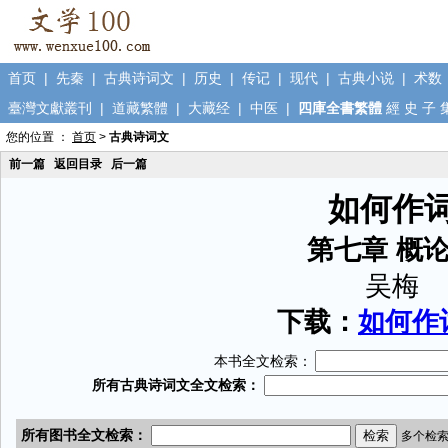
首页
|
先秦
|
古典诗词文
|
历史
|
传记
|
现代
|
古典小说
|
术数
臺灣文獻叢刊
|
道藏繁體
|
大藏经
|
中医
|
四庫全書繁體
經
史
子
您的位置 ：
首页
>
古典诗词文
前一篇
返回目录
后一篇
如何作
第七章 概
吴梅
下载：
如何作词
本书全文检索：