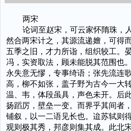
两宋
论词至赵宋，可云家怀隋珠，人
然合两宋计之，其源流递嬗，可得
五季之旧，才力所诣，组织较工。
冯，实资取法，顾未能脱其范围也
永失意无憀，专事绮语；张先流连
高，柳不如张，盖子野为古今一大
温、韦，体段虽具，声色未开。后
扬蹈厉，壁垒一变。而界乎其间者
铺叙，以一二语见长也。迨苏轼则
观则极其秀，邦彦则集其成。此北