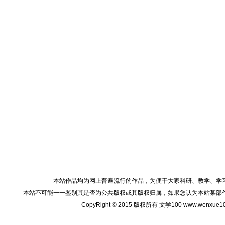
本站作品均为网上普遍流行的作品，为便于大家科研、教学、学
本站不可能一一鉴别其是否为公共版权或其版权归属，如果您认为本站某部
CopyRight © 2015 版权所有 文学100 www.wenxu