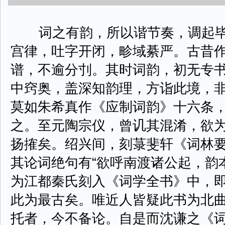
词之有韵，所以谐节奏，调起毕
宫律，吐字开闭，畛域綦严。古昔
谱，不逾分刌。其时词韵，初无专
中窍奥，盖深知韵理，方诣此境，
莫如朱希真作《应制词韵》十六条
之。至元陶宗仪，曾讥其混淆，欲
扬搉矣。绍兴间，刻菉斐轩《词林
其论词绝句有“欲呼南渡诸公起，韵
为江都秦氏刻入《词学全书》中，
此为最古矣。唯近人皆疑此书为北
托者，今不备论。自是而沈谦之《