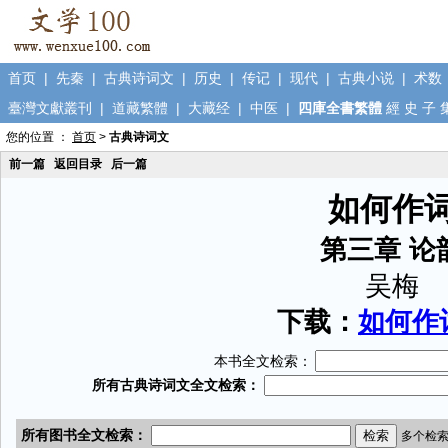
首页
|
先秦
|
古典诗词文
|
历史
|
传记
|
现代
|
古典小说
|
术数
臺灣文獻叢刊
|
道藏繁體
|
大藏经
|
中医
|
四庫全書繁體
經
史
子
您的位置 ：
首页
>
古典诗词文
前一篇
返回目录
后一篇
如何作
第三章 论
吴梅
下载：
如何作词
本书全文检索：