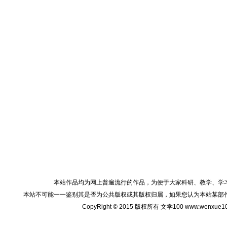
本站作品均为网上普遍流行的作品，为便于大家科研、教学、学
本站不可能一一鉴别其是否为公共版权或其版权归属，如果您认为本站某部
CopyRight © 2015 版权所有 文学100 www.wenxu