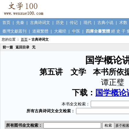
首页
|
先秦
|
古典诗词文
|
历史
|
传记
|
现代
|
古典小说
|
术数
臺灣文獻叢刊
|
道藏繁體
|
大藏经
|
中医
|
四庫全書繁體
經
史
子
您的位置 ：
首页
>
古典诗词文
前一篇
返回目录
无
国学概论
第五讲 文学 本书所依
谭正璧
下载：
国学概论讲
本书全文检索：