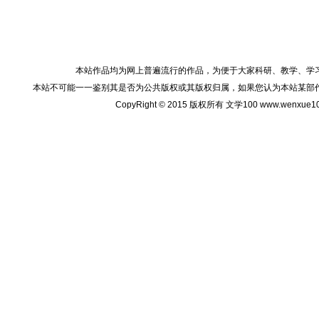
本站作品均为网上普遍流行的作品，为便于大家科研、教学、学
本站不可能一一鉴别其是否为公共版权或其版权归属，如果您认为本站某部
CopyRight © 2015 版权所有 文学100 www.wenxu