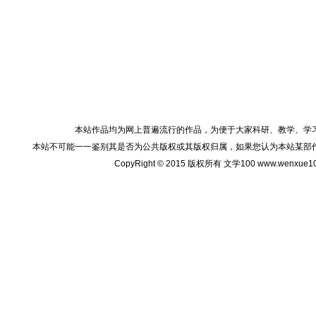
本站作品均为网上普遍流行的作品，为便于大家科研、教学、学
本站不可能一一鉴别其是否为公共版权或其版权归属，如果您认为本站某部
CopyRight © 2015 版权所有 文学100 www.wenxu