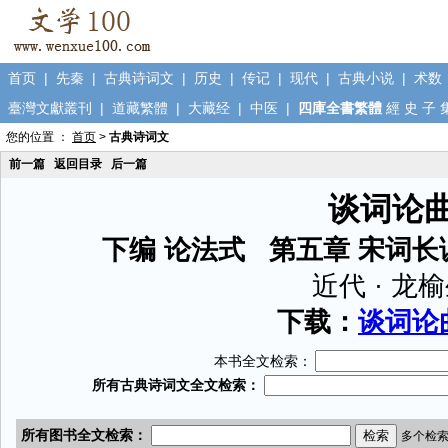
首页
|
先秦
|
古典诗词文
|
历史
|
传记
|
现代
|
古典小说
|
术数
臺灣文獻叢刊
|
道藏繁體
|
大藏经
|
中医
|
四庫全書繁體
經
史
子
您的位置 ：
首页
>
古典诗词文
前一篇
返回目录
后一篇
谈词论
下编 论法式 第五章 宋词
近代 · 龙
下载：
谈词论曲
本书全文检索：