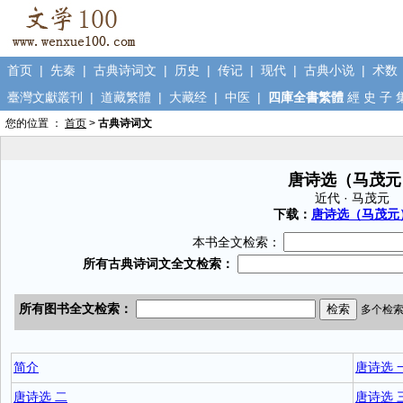
首页
|
先秦
|
古典诗词文
|
历史
|
传记
|
现代
|
古典小说
|
术数
臺灣文獻叢刊
|
道藏繁體
|
大藏经
|
中医
|
四庫全書繁體
經
史
子
您的位置 ：
首页
>
古典诗词文
唐诗选（马茂元
近代 · 马茂元
下载：
唐诗选（马茂元）.
本书全文检索：
简介
唐诗选 
唐诗选 二
唐诗选 