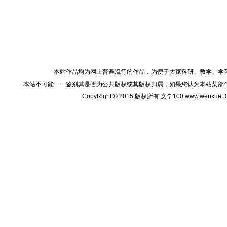
本站作品均为网上普遍流行的作品，为便于大家科研、教学、学
本站不可能一一鉴别其是否为公共版权或其版权归属，如果您认为本站某部
CopyRight © 2015 版权所有 文学100 www.wenxu