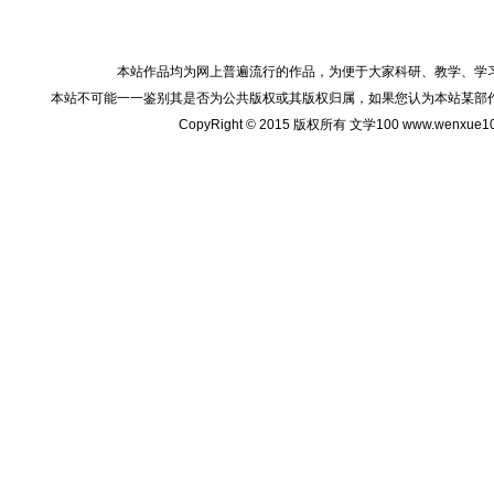
本站作品均为网上普遍流行的作品，为便于大家科研、教学、学
本站不可能一一鉴别其是否为公共版权或其版权归属，如果您认为本站某部
CopyRight © 2015 版权所有 文学100 www.wenxu