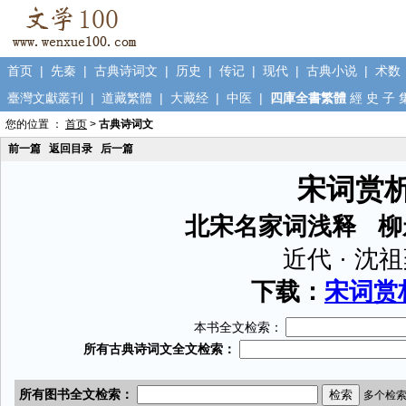
首页
|
先秦
|
古典诗词文
|
历史
|
传记
|
现代
|
古典小说
|
术数
臺灣文獻叢刊
|
道藏繁體
|
大藏经
|
中医
|
四庫全書繁體
經
史
子
您的位置 ：
首页
>
古典诗词文
前一篇
返回目录
后一篇
宋词赏
北宋名家词浅释 柳
近代 · 沈
下载：
宋词赏析
本书全文检索：