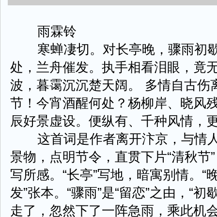
雨霖铃
寒蝉凄切。对长亭晚，骤雨初歇
处，兰舟催发。执手相看泪眼，竟
波，暮霭沉沉楚天阔。 多情自古伤
节！今宵酒醒何处？杨柳岸、晓风
辰好景虚设。便纵有、千种风情，
这首词是作者离开汴京，与情人话
景物，点明节令，直贯下片“清秋节
写所感。“长亭”写地，暗寓别情。“
发”张本。“骤雨”是“留恋”之由，“初
走了，忽然下了一阵急雨，乘此机