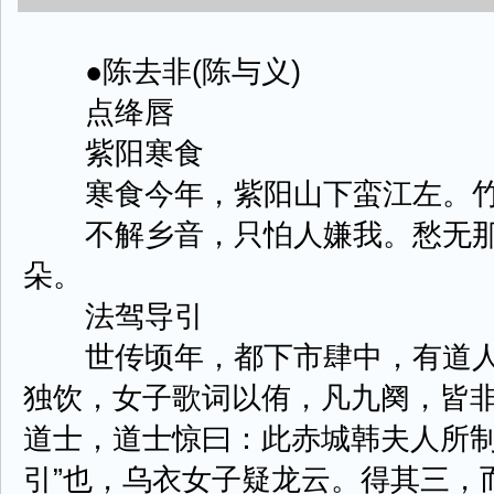
●陈去非(陈与义)
点绛唇
紫阳寒食
寒食今年，紫阳山下蛮江左。竹
不解乡音，只怕人嫌我。愁无那
朵。
法驾导引
世传顷年，都下市肆中，有道人
独饮，女子歌词以侑，凡九阕，皆
道士，道士惊曰：此赤城韩夫人所制
引”也，乌衣女子疑龙云。得其三，