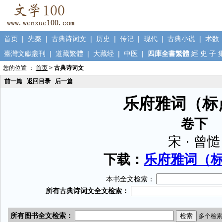
首页
|
先秦
|
古典诗词文
|
历史
|
传记
|
现代
|
古典小说
|
术数
臺灣文獻叢刊
|
道藏繁體
|
大藏经
|
中医
|
四庫全書繁體
經
史
子
您的位置 ：
首页
>
古典诗词文
前一篇
返回目录
后一篇
乐府雅词（标
卷下
宋 · 曾慥
下载：
乐府雅词（标点
本书全文检索：