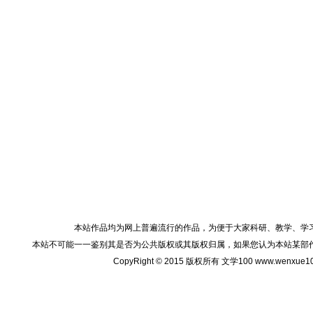
本站作品均为网上普遍流行的作品，为便于大家科研、教学、学
本站不可能一一鉴别其是否为公共版权或其版权归属，如果您认为本站某部
CopyRight © 2015 版权所有 文学100 www.wenxu