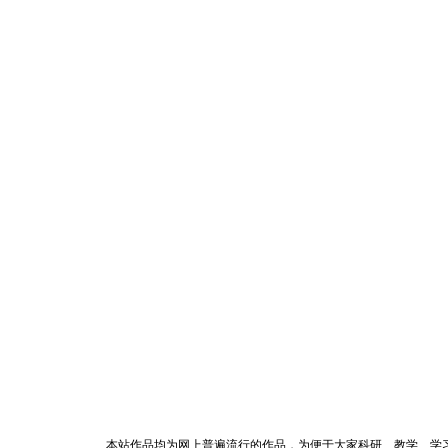
本站作品均为网上普遍流行的作品，为便于大家科研、教学、学