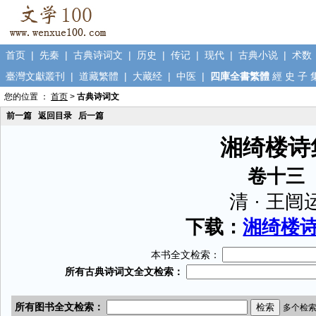
首页
|
先秦
|
古典诗词文
|
历史
|
传记
|
现代
|
古典小说
|
术数
臺灣文獻叢刊
|
道藏繁體
|
大藏经
|
中医
|
四庫全書繁體
經
史
子
您的位置 ：
首页
>
古典诗词文
前一篇
返回目录
后一篇
湘绮楼诗
卷十三
清 · 王闿
下载：
湘绮楼诗集
本书全文检索：