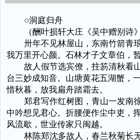
○洞庭归舟
（酬叶损轩大庄《吴中赠别诗》
卅年不见林屋山，东南竹箭青琅
我万里开心颜。石林才子文章伯，
故人假节选宾僚，拄笏清秋看山
台三妙成知音。山塘黄花五湖蟹，
惜秋暮，放我扁舟踏霜去。
郑君写作红树图，青山一发南徐
中吟想见君心。折腰便作尘中吏，
风流歇，世业传家只闽越。
林陈郑沈多故人，春兰秋菊长无