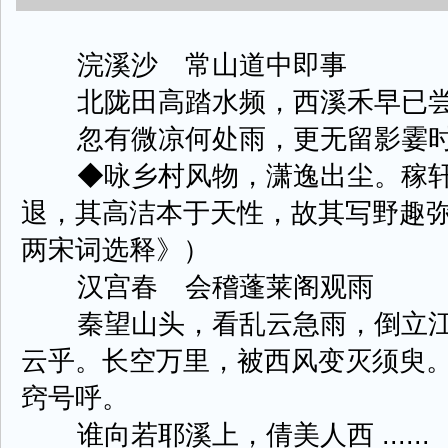
浣溪沙 常山道中即事
北陇田高踏水频，西溪禾早已尝
忽有微凉何处雨，更无留影霎时
◆咏乡村风物，潇逸出尘。稼轩
退，其高洁本于天性，故其写野趣
两宋词选释》）
汉宫春 会稽蓬莱阁观雨
秦望山头，看乱云急雨，倒立江
云乎。长空万里，被西风变灭须臾
窍号呼。
谁向若耶溪上，倩美人西 ......