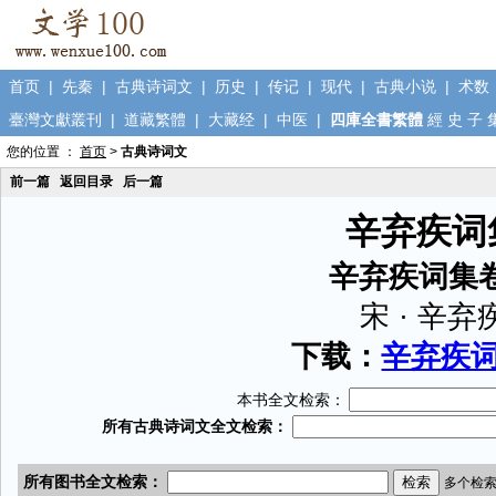
首页
|
先秦
|
古典诗词文
|
历史
|
传记
|
现代
|
古典小说
|
术数
臺灣文獻叢刊
|
道藏繁體
|
大藏经
|
中医
|
四庫全書繁體
經
史
子
您的位置 ：
首页
>
古典诗词文
前一篇
返回目录
后一篇
辛弃疾词
辛弃疾词集
宋 · 辛弃
下载：
辛弃疾词集
本书全文检索：