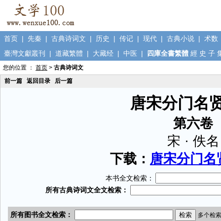
首页
|
先秦
|
古典诗词文
|
历史
|
传记
|
现代
|
古典小说
|
术数
臺灣文獻叢刊
|
道藏繁體
|
大藏经
|
中医
|
四庫全書繁體
經
史
子
您的位置 ：
首页
>
古典诗词文
前一篇
返回目录
后一篇
唐宋分门名
第六卷
宋 · 佚名
下载：
唐宋分门名贤
本书全文检索：