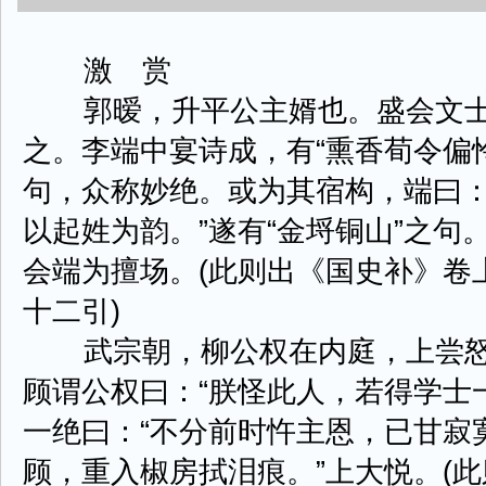
激 赏
郭暧，升平公主婿也。盛会文士
之。李端中宴诗成，有“熏香荀令偏
句，众称妙绝。或为其宿构，端曰：
以起姓为韵。”遂有“金埒铜山”之
会端为擅场。(此则出《国史补》卷
十二引)
武宗朝，柳公权在内庭，上尝怒
顾谓公权曰：“朕怪此人，若得学士
一绝曰：“不分前时忤主恩，已甘寂
顾，重入椒房拭泪痕。”上大悦。(