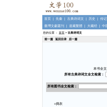
首页
|
先秦
|
古典诗词文
|
历史
|
传记
臺灣文獻叢刊
|
道藏繁體
|
大藏经
|
中
您的位置 ：
首页
>
古典诗词文
前一篇
返回目录
后一篇
本书全文
○捣衣