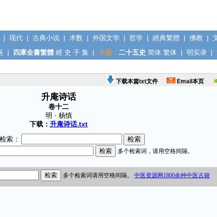
|
现代
|
古典小说
|
术数
|
外国文学
|
哲学
|
經典繁體
|
佛教
|
医
|
四庫全書繁體
經
史
子
集
|
专题：
二十五史
简体
繁体
|
明实录
|
下载本篇txt文件
Email本页
升庵诗话
卷十二
明 · 杨慎
下载：
升庵诗话.txt
检索：