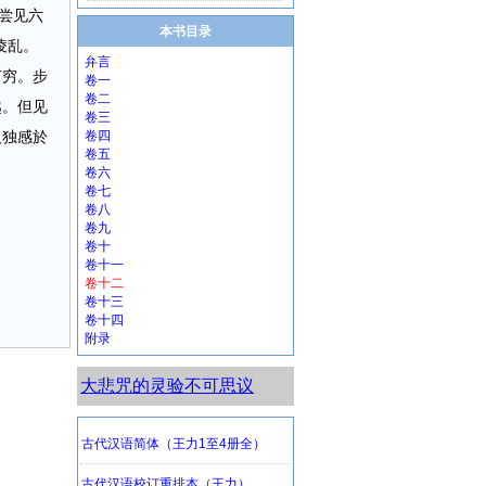
尝见六
本书目录
凌乱。
弁言
何穷。步
卷一
卷二
越。但见
卷三
人独感於
卷四
卷五
卷六
卷七
卷八
卷九
卷十
卷十一
卷十二
卷十三
卷十四
附录
大悲咒的灵验不可思议