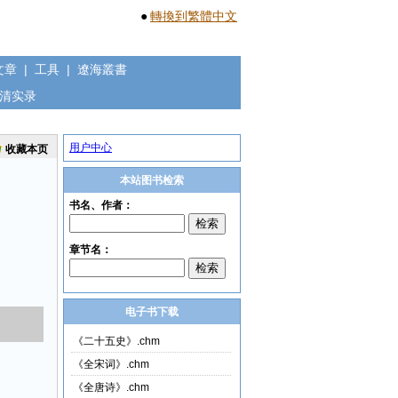
●
轉換到繁體中文
文章
|
工具
|
遼海叢書
清实录
用户中心
收藏本页
本站图书检索
电子书下载
《二十五史》.chm
《全宋词》.chm
《全唐诗》.chm