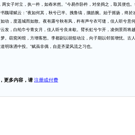
两女子对立，执一杵，如舂米然。”今易作卧杵，对坐捣之，取其便也。
书魏瓘赋云：“夜如何其，秋兮已半。拽鲁缟，攘皓腕。始于摇扬，终於
而如动，度遥城而如散。夜有露兮秋有风，杵有声兮衣可缝，佳人听兮意
碧云发，白纶巾兮青女月，佳人听兮良未歇。臂长虹兮乍开，凌倒景而将
宵梦。窈窕闲馆，方增客愁。李都尉以胡笳动泣，向子期以邻笛增忧。古
道明珠洒中投。”赋虽非偶，自是齐梁风流之习也。
，更多内容，请
注册或付费