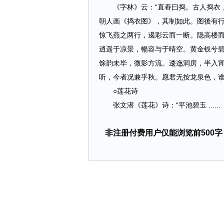
《字林》云：“直舂曰捣。古人捣衣，
朝人画《捣衣图》，其制如此。图後有行
惊飞燕之两行，遏彩云而一断。隐高楼
逍遥于凉景，暢容与于晴空。黄金钗兮
馀韵未毕，微影方流。逶迤洞房，半入
听，今者况兼乎秋。愿君无按龙泉色，谁
○莲花诗
张文潜《莲花》诗：“平池碧玉 ......
非注册付费用户仅能浏览前500字