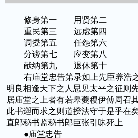
修身第一 用贤第二
重民第三 远虑第四
调燮第五 任怨第六
分谤第七 应变第八
献纳第九 退休第十
右庙堂忠告第录如上先臣养浩之
明良相逢天下之人思见太平之征则
居庙堂之上者有若皋夔稷伊傅周召
此书遡而求之则道揆法守于是乎在
直郎秘书监秘书郎臣张引昧死上
●庙堂忠告