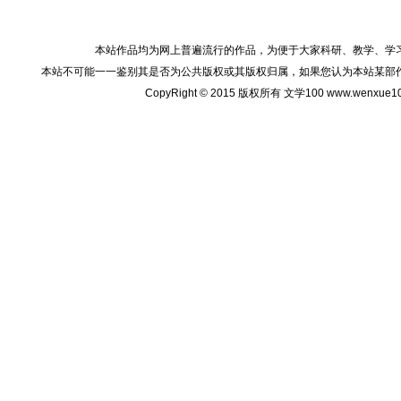
本站作品均为网上普遍流行的作品，为便于大家科研、教学、学
本站不可能一一鉴别其是否为公共版权或其版权归属，如果您认为本站某部
CopyRight © 2015 版权所有 文学100 www.wenxu