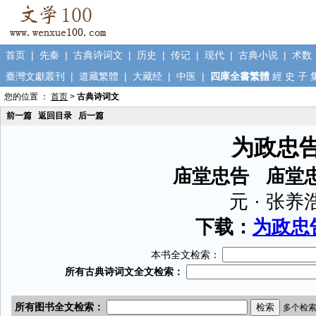
首页
|
先秦
|
古典诗词文
|
历史
|
传记
|
现代
|
古典小说
|
术数
臺灣文獻叢刊
|
道藏繁體
|
大藏经
|
中医
|
四庫全書繁體
經
史
子
您的位置 ：
首页
>
古典诗词文
前一篇
返回目录
后一篇
为政忠
庙堂忠告 庙堂
元 · 张养
下载：
为政忠告
本书全文检索：