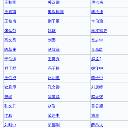
王和卿
关汉卿
庚吉甫
王嘉甫
奥敦周卿
胡祗遹
王修甫
荆干臣
李伯瑜
张弘范
姚燧
孛罗御史
高文秀
刘因
盍志学
陈草庵
马致远
吴昌龄
于伯渊
王挺秀
赵孟?
鲜于枢
冯子振
姚守中
王伯成
赵明道
李子中
狄君厚
孔文卿
刘唐卿
曾瑞
蒲道源
赵天锡
孔文升
赵岩
黄公望
沈和
范居中
施惠
刘时中
萨都剌
薛昂夫