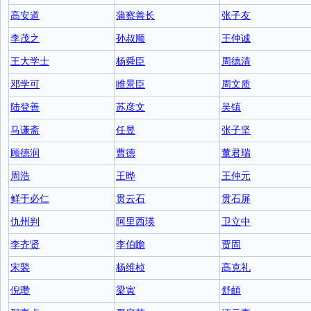
高安道
蒲察善长
张子友
李茂之
孙叔顺
王仲诚
王大学士
杨舜臣
周德清
邓学可
睢景臣
周文质
陆登善
苏彦文
吴镇
马谦斋
任昱
张子坚
顾德润
曹德
董君瑞
周浩
王晔
王仲元
鲜于必仁
贯云石
贯石屏
仇州判
阿里西瑛
卫立中
李齐贤
李伯瞻
贾固
宋褧
杨维桢
高克礼
倪瓒
梁寅
舒頔