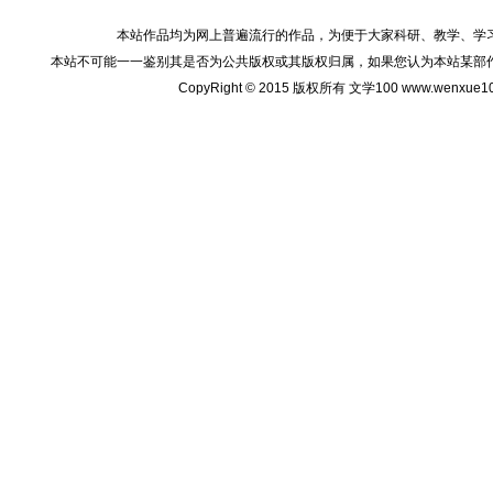
本站作品均为网上普遍流行的作品，为便于大家科研、教学、学
本站不可能一一鉴别其是否为公共版权或其版权归属，如果您认为本站某部
CopyRight © 2015 版权所有 文学100 www.wenxu