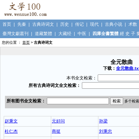
首页
|
先秦
|
古典诗词文
|
历史
|
传记
|
现代
|
古典小说
|
术数
臺灣文獻叢刊
|
道藏繁體
|
大藏经
|
中医
|
四庫全書繁體
經
史
子
您的位置 ：
首页
>
古典诗词文
全元散曲
下载：
全元散曲.tx
本书全文检索：
赵秉文
元好问
孙梁
杜仁杰
商挺
刘秉忠