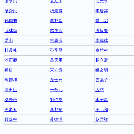
邵亨贞
夏庭芝
汪元亨
汤舜民
杨景贤
李唐宾
孙周卿
李邦基
景元启
武林隐
赵显宏
唐毅夫
爱山
朱庭玉
李德载
杜遵礼
孙季昌
秦竹村
沙正卿
吕天用
杨立斋
邦哲
宋方壶
睢玄明
陈德和
丘士元
云龛子
徐田臣
一分儿
孟昉
柴野愚
刘伯亨
李子昌
黑老五
李邦祐
王元和
顾鉴中
萧德润
赵君祥